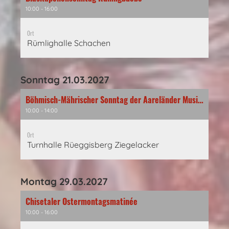
10:00 - 16:00
Ort
Rümlighalle Schachen
Sonntag 21.03.2027
Böhmisch-Mährischer Sonntag der Aareländer Musikanten
10:00 - 14:00
Ort
Turnhalle Rüeggisberg Ziegelacker
Montag 29.03.2027
Chisetaler Ostermontagsmatinée
10:00 - 16:00