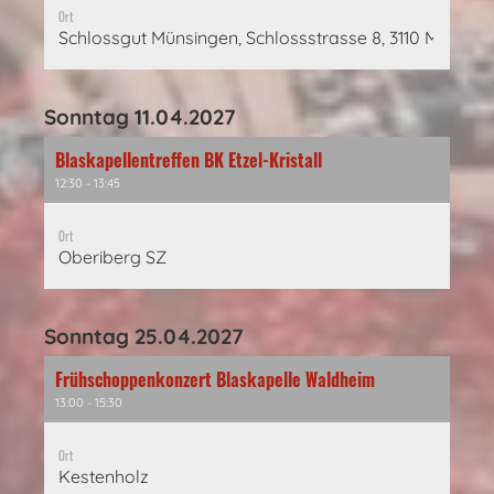
Ort
Schlossgut Münsingen, Schlossstrasse 8, 3110 Münsing
Sonntag 11.04.2027
Blaskapellentreffen BK Etzel-Kristall
12:30 - 13:45
Ort
Oberiberg SZ
Sonntag 25.04.2027
Frühschoppenkonzert Blaskapelle Waldheim
13:00 - 15:30
Ort
Kestenholz