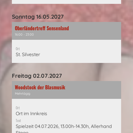
Sonntag 16.05.2027
Oberländertreff Sensenland
16:00 - 23:00
Ort
St. Silvester
Freitag 02.07.2027
Woodstock der Blasmusik
Mehrtägig
Ort
Ort im Innkreis
Text
Spielzeit 04.07.2026, 13.00h-14.30h, Allerhand
Stage